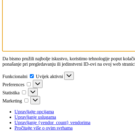
Da bismo pružili najbolje iskustvo, koristimo tehnologije poput kola
ponašanje pri pregledavanju ili jedinstveni ID-ovi na ovoj web stranici
Funkcionalni
Funkcionalni
Uvijek aktivni
Preferences
Preferences
Statistika
Statistika
Marketing
Marketing
Upravljajte opcijama
Upravljanje uslugama
Upravljanje {vendor_count} vendorima
Pročitajte više o ovim svrhama