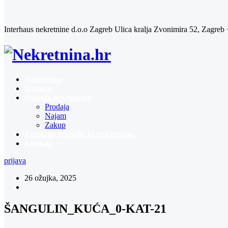
Interhaus nekretnine d.o.o Zagreb
Ulica kralja Zvonimira 52, Zagreb
Naslovnica
O nama
Ponuda nekretnina
Prodaja
Najam
Zakup
Zatražite ponudu za nekretninu
Kontakt
prijava
26 ožujka, 2025
ŠANGULIN_KUĆA_0-KAT-21