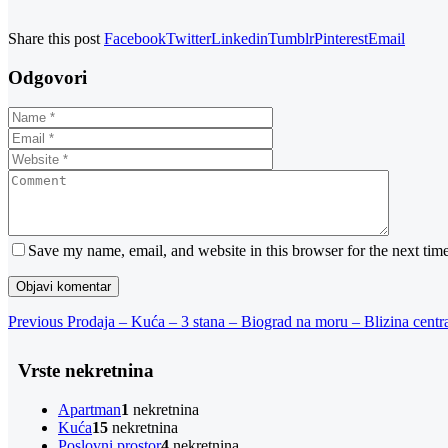
Share this post
Facebook
Twitter
Linkedin
Tumblr
Pinterest
Email
Odgovori
Save my name, email, and website in this browser for the next tim
Navigacija
Previous
Previous
Prodaja – Kuća – 3 stana – Biograd na moru – Blizina cent
Post
objava
Vrste nekretnina
Apartman
1
nekretnina
Kuća
15
nekretnina
Poslovni prostor
4
nekretnina