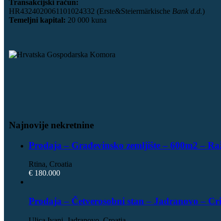
Transakcijski račun:
HR4324020061101024332 (Erste&Steiermärkische
Bank d.d.
)
Temeljni kapital:
20 000 kuna
Najnovije nekretnine
Prodaja – Građevinsko zemljište – 600m2 – Ra
Rtina, Croatia
€ 180.000
Prodaja – Četverosobni stan – Jadranovo – Cr
Ulica Ivani, Jadranovo, Croatia