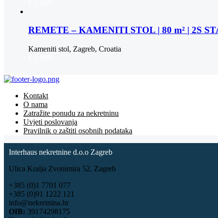
€ 3.900
REMETE – KAMENITI STOL | 80 m² | 2S 
Kameniti stol, Zagreb, Croatia
€ 1.000
Kontakt
O nama
Zatražite ponudu za nekretninu
Uvjeti poslovanja
Pravilnik o zaštiti osobnih podataka
Interhaus nekretnine d.o.o Zagreb
Ulica Kralja Zvonimira 52, Zagreb
+385 (0)1 7701 077
+385 (0)91 1222 121
info@nekretnina.hr
OIB:
39174298175