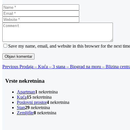
Save my name, email, and website in this browser for the next tim
Navigacija
Previous
Previous
Prodaja – Kuća – 3 stana – Biograd na moru – Blizina cent
Post
objava
Vrste nekretnina
Apartman
1
nekretnina
Kuća
15
nekretnina
Poslovni prostor
4
nekretnina
Stan
29
nekretnina
Zemljište
8
nekretnina