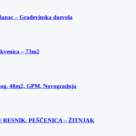
žanac – Građevinska dozvola
ikvenica – 73m2
skog, 48m2, GPM, Novogradnja
 RESNIK, PEŠČENICA – ŽITNJAK