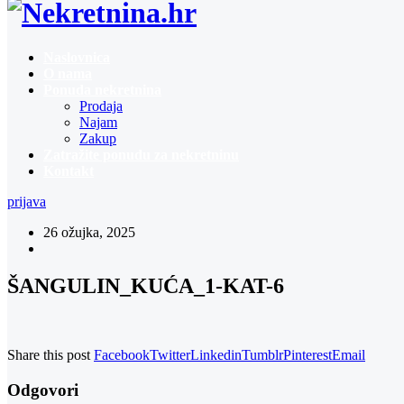
Naslovnica
O nama
Ponuda nekretnina
Prodaja
Najam
Zakup
Zatražite ponudu za nekretninu
Kontakt
prijava
26 ožujka, 2025
ŠANGULIN_KUĆA_1-KAT-6
Share this post
Facebook
Twitter
Linkedin
Tumblr
Pinterest
Email
Odgovori