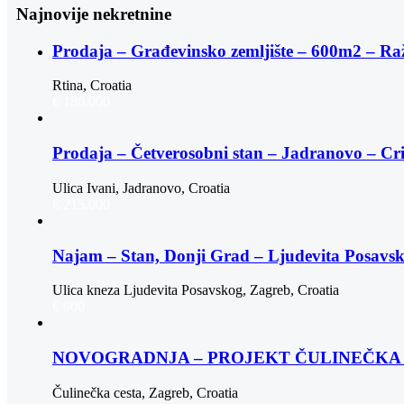
Najnovije nekretnine
Prodaja – Građevinsko zemljište – 600m2 – Ra
Rtina, Croatia
€ 180.000
Prodaja – Četverosobni stan – Jadranovo – Cr
Ulica Ivani, Jadranovo, Croatia
€ 215.000
Najam – Stan, Donji Grad – Ljudevita Posav
Ulica kneza Ljudevita Posavskog, Zagreb, Croatia
€ 900
NOVOGRADNJA – PROJEKT ČULINEČKA |
Čulinečka cesta, Zagreb, Croatia