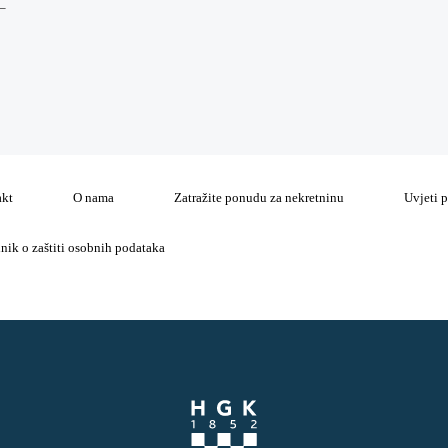
–
akt
O nama
Zatražite ponudu za nekretninu
Uvjeti 
lnik o zaštiti osobnih podataka