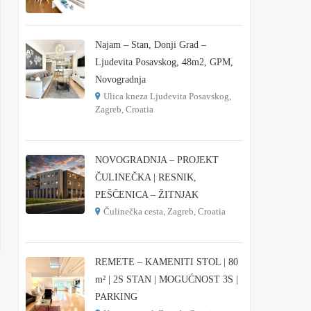
€ 215.000
Najam – Stan, Donji Grad –
Ljudevita Posavskog, 48m2, GPM,
Novogradnja
Ulica kneza Ljudevita Posavskog,
Zagreb, Croatia
€ 900
NOVOGRADNJA – PROJEKT
ČULINEČKA | RESNIK,
PEŠČENICA – ŽITNJAK
Čulinečka cesta, Zagreb, Croatia
€ 3.900
REMETE – KAMENITI STOL | 80
m² | 2S STAN | MOGUĆNOST 3S |
PARKING