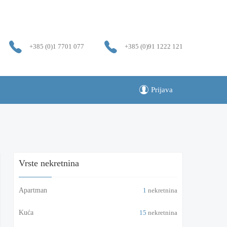
+385 (0)1 7701 077
+385 (0)91 1222 121
Prijava
Vrste nekretnina
Apartman
1
nekretnina
Kuća
15
nekretnina