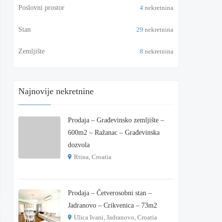
Poslovni prostor
4
nekretnina
Stan
29
nekretnina
Zemljište
8
nekretnina
Najnovije nekretnine
Prodaja – Građevinsko zemljište –
600m2 – Ražanac – Građevinska
dozvola
Rtina, Croatia
€ 180.000
Prodaja – Četverosobni stan –
Jadranovo – Crikvenica – 73m2
Ulica Ivani, Jadranovo, Croatia